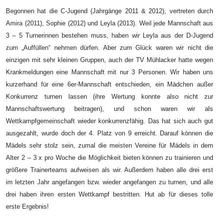
Begonnen hat die C-Jugend (Jahrgänge 2011 & 2012), vertreten durch
Amira (2011), Sophie (2012) und Leyla (2013). Weil jede Mannschaft aus
3 – 5 Turnerinnen bestehen muss, haben wir Leyla aus der D-Jugend
zum „Auffüllen“ nehmen dürfen. Aber zum Glück waren wir nicht die
einzigen mit sehr kleinen Gruppen, auch der TV Mühlacker hatte wegen
Krankmeldungen eine Mannschaft mit nur 3 Personen. Wir haben uns
kurzerhand für eine 6er-Mannschaft entschieden, ein Mädchen außer
Konkurrenz turnen lassen (ihre Wertung konnte also nicht zur
Mannschaftswertung beitragen), und schon waren wir als
Wettkampfgemeinschaft wieder konkurrenzfähig. Das hat sich auch gut
ausgezahlt, wurde doch der 4. Platz von 9 erreicht. Darauf können die
Mädels sehr stolz sein, zumal die meisten Vereine für Mädels in dem
Alter 2 – 3 x pro Woche die Möglichkeit bieten können zu trainieren und
größere Trainerteams aufweisen als wir. Außerdem haben alle drei erst
im letzten Jahr angefangen bzw. wieder angefangen zu turnen, und alle
drei haben ihren ersten Wettkampf bestritten. Hut ab für dieses tolle
erste Ergebnis!