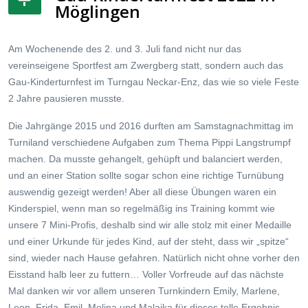
Möglingen
Am Wochenende des 2. und 3. Juli fand nicht nur das
vereinseigene Sportfest am Zwergberg statt, sondern auch das
Gau-Kinderturnfest im Turngau Neckar-Enz, das wie so viele Feste
2 Jahre pausieren musste.
Die Jahrgänge 2015 und 2016 durften am Samstagnachmittag im
Turniland verschiedene Aufgaben zum Thema Pippi Langstrumpf
machen. Da musste gehangelt, gehüpft und balanciert werden,
und an einer Station sollte sogar schon eine richtige Turnübung
auswendig gezeigt werden! Aber all diese Übungen waren ein
Kinderspiel, wenn man so regelmäßig ins Training kommt wie
unsere 7 Mini-Profis, deshalb sind wir alle stolz mit einer Medaille
und einer Urkunde für jedes Kind, auf der steht, dass wir „spitze“
sind, wieder nach Hause gefahren. Natürlich nicht ohne vorher den
Eisstand halb leer zu futtern… Voller Vorfreude auf das nächste
Mal danken wir vor allem unseren Turnkindern Emily, Marlene,
Leon, Frida, Emil, Melina und Malaika für dieses tolle Ergebnis,