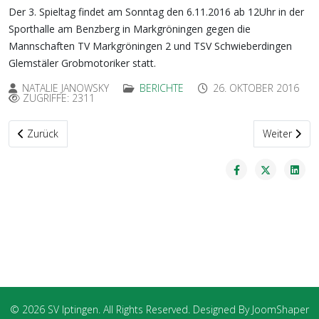
Der 3. Spieltag findet am Sonntag den 6.11.2016 ab 12Uhr in der
Sporthalle am Benzberg in Markgröningen gegen die
Mannschaften TV Markgröningen 2 und TSV Schwieberdingen
Glemstäler Grobmotoriker statt.
NATALIE JANOWSKY
BERICHTE
26. OKTOBER 2016
ZUGRIFFE: 2311
Vorheriger Beitrag: Volleyball News
Nächster Be
Zurück
Weiter
© 2026 SV Iptingen. All Rights Reserved. Designed By JoomShaper