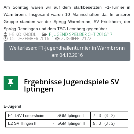
Am Sonntag waren wir auf dem starkbesetzten F1-Turnier in
Warmbronn. Insgesamt waren 10 Mannschaften da. In unserer
Gruppe standen wir der SpVgg Warmbronn, SV Friolzheim, der
SpVgg Renningen und dem TSG Leonberg gegenüber.
HEIKO KNÖDL
F-JUGEND SPIELBERICHT 2016/17
05. DEZEMBER 2016
ZUGRIFFE: 2122
Weiterlesen: F1-Jugendhallenturnier in Warmbronn
am 04.12.2016
Ergebnisse Jugendspiele SV
Iptingen
E-Jugend
E1
TSV Lomersheim
-
SGM Iptingen I
7 : 3 (3 : 2)
E2
SV Illingen II
-
SGM Iptingen II
5 : 3 (3 : 2)