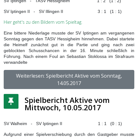
SV Iptingen
-
TASV Hessigheim
1 : 2
(1 : 2)
SV Iptingen II
-
SV Illingen II
3 : 1
(1 : 1)
Hier geht's zu den Bildern vom Spieltag.
Eine bittere Niederlage musste der SV Iptingen am vergangenen
Sonntag gegen den TASV Hessigheim hinnehmen. Dabei startete
die Heimelf zunächst gut in die Partie und ging nach zwei
geblockten Schusschancen in der 16. Minute schließlich in
Führung. Nach einem Foul an Sebastian Stoklossa im Strafraum
verwandelte
Weiterlesen: Spielbericht Aktive vom Sonntag,
14.05.2017
Spielbericht Aktive vom
Mittwoch, 10.05.2017
SV Walheim
-
SV Iptingen II
1 : 1
(0 : 1)
Aufgrund einer Spielverschiebung durch den Gastgeber musste