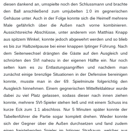
diesen dankend an, umspielte noch den Schlussmann und brachte
den Ball anschließend zum umjubelten 1:0 im gegnerischen
Gehäuse unter. Auch in der Folge konnte sich die Heimelf mehrere
Male gefährlich über die Außen nach vorne kombinieren.
Aussichtsreiche Abschlüsse, unter anderem von Matthias Knapp
aus spitzem Winkel, konnte jedoch abgewehrt werden und so blieb
es bis zur Halbzeitpause bei einer knappen Iptinger Führung. Nach
dem Seitenwechsel drängten die Gäste auf den Ausgleich und
schnürten den SVI nahezu in der eigenen Hälfte ein. Nur noch
selten kam es zu Entlastungsangriffen und nachdem man
zunächst einige brenzlige Situationen in der Defensive bereinigen
konnte, musste man in der 69. Spielminute folgerichtig den
Ausgleich hinnehmen. Einem gegnerischen Mittelfeldakteur wurde
dabei zu viel Platz gelassen, sodass dieser nach innen ziehen
konnte, mehrere SVI-Spieler stehen ließ und mit einem Schuss ins
kurze Eck zum 1:1 abschloss. Nur 5 Minuten später konnte der
Tabellenführer die Partie sogar komplett drehen. Wieder konnte
sich der Gegner über die Außen durchsetzen und fand zudem
einen freistehenden Spieler im Iptinger Strafraum, welcher aus