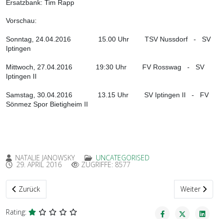
Ersatzbank: Tim Rapp
Vorschau:
Sonntag, 24.04.2016 15.00 Uhr TSV Nussdorf - SV
Iptingen
Mittwoch, 27.04.2016 19:30 Uhr FV Rosswag - SV
Iptingen II
Samstag, 30.04.2016 13.15 Uhr SV Iptingen II - FV
Sönmez Spor Bietigheim II
NATALIE JANOWSKY
UNCATEGORISED
29. APRIL 2016
ZUGRIFFE: 8577
Vorheriger Beitrag: An die Maske, Fertig, Los!
Nächster Bei
Zurück
Weiter
Rating: