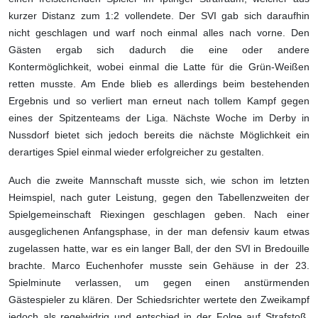
kurzer Distanz zum 1:2 vollendete. Der SVI gab sich daraufhin
nicht geschlagen und warf noch einmal alles nach vorne. Den
Gästen ergab sich dadurch die eine oder andere
Kontermöglichkeit, wobei einmal die Latte für die Grün-Weißen
retten musste. Am Ende blieb es allerdings beim bestehenden
Ergebnis und so verliert man erneut nach tollem Kampf gegen
eines der Spitzenteams der Liga. Nächste Woche im Derby in
Nussdorf bietet sich jedoch bereits die nächste Möglichkeit ein
derartiges Spiel einmal wieder erfolgreicher zu gestalten.
Auch die zweite Mannschaft musste sich, wie schon im letzten
Heimspiel, nach guter Leistung, gegen den Tabellenzweiten der
Spielgemeinschaft Riexingen geschlagen geben. Nach einer
ausgeglichenen Anfangsphase, in der man defensiv kaum etwas
zugelassen hatte, war es ein langer Ball, der den SVI in Bredouille
brachte. Marco Euchenhofer musste sein Gehäuse in der 23.
Spielminute verlassen, um gegen einen anstürmenden
Gästespieler zu klären. Der Schiedsrichter wertete den Zweikampf
jedoch als regelwidrig und entschied in der Folge auf Strafstoß.